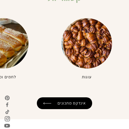
עוגות
לחמים ומ
אינדקס מתכונים