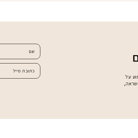
ם
וע על
השראה,