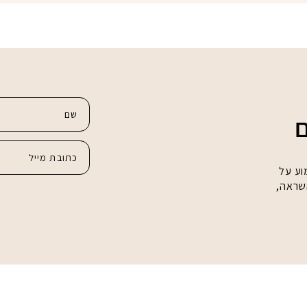
ם
וע על
השראה,