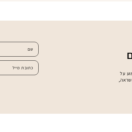
ם
וע על
השראה,