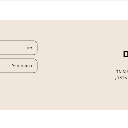
ם
וע על
השראה,