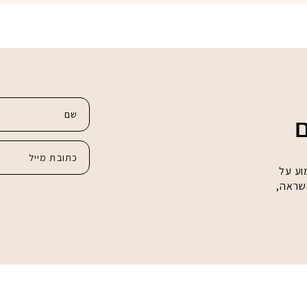
ם
וע על
השראה,