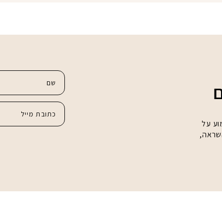
ם
וע על
השראה,