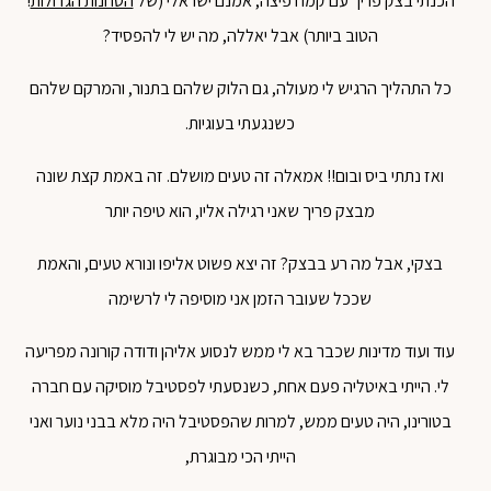
הכנתי בצק פריך עם קמח פיצה, אמנם ישראלי (של
הטחנות הגדולות
!
הטוב ביותר) אבל יאללה, מה יש לי להפסיד?
כל התהליך הרגיש לי מעולה, גם הלוק שלהם בתנור, והמרקם שלהם
כשנגעתי בעוגיות.
ואז נתתי ביס ובום!! אמאלה זה טעים מושלם. זה באמת קצת שונה
מבצק פריך שאני רגילה אליו, הוא טיפה יותר
בצקי, אבל מה רע בבצק? זה יצא פשוט אליפו ונורא טעים, והאמת
שככל שעובר הזמן אני מוסיפה לי לרשימה
עוד ועוד מדינות שכבר בא לי ממש לנסוע אליהן ודודה קורונה מפריעה
לי. הייתי באיטליה פעם אחת, כשנסעתי לפסטיבל מוסיקה עם חברה
בטורינו, היה טעים ממש, למרות שהפסטיבל היה מלא בבני נוער ואני
הייתי הכי מבוגרת,