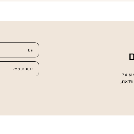
ם
וע על
השראה,