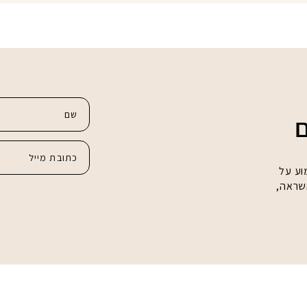
ם
וע על
השראה,