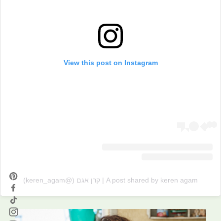
View this post on Instagram
A post shared by keren agam | קרן אגם (@keren_agam)