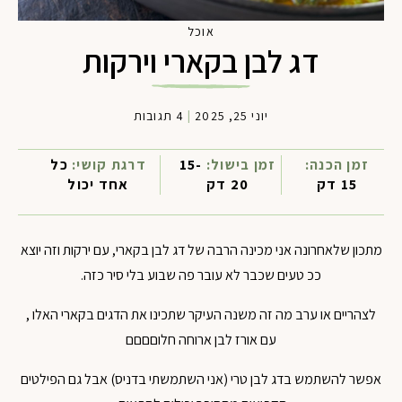
אוכל
דג לבן בקארי וירקות
יוני 25, 2025
|
4 תגובות
זמן הכנה:
זמן בישול:
15-
דרגת קושי:
כל
15 דק
20 דק
אחד יכול
מתכון שלאחרונה אני מכינה הרבה של דג לבן בקארי, עם ירקות וזה יוצא
ככ טעים שכבר לא עובר פה שבוע בלי סיר כזה.
לצהריים או ערב מה זה משנה העיקר שתכינו את הדגים בקארי האלו ,
עם אורז לבן ארוחה חלוםםםם
אפשר להשתמש בדג לבן טרי (אני השתמשתי בדניס) אבל גם הפילטים