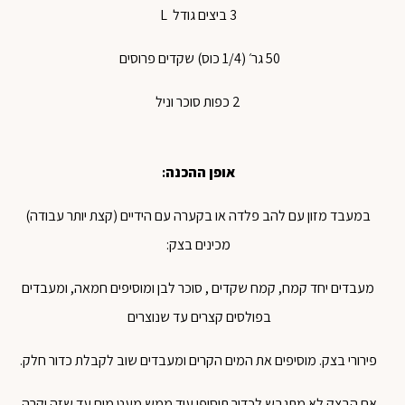
3 ביצים גודל
L
50 גר׳ (1/4 כוס) שקדים פרוסים
2 כפות סוכר וניל
אופן ההכנה
:
במעבד מזון עם להב פלדה או בקערה עם הידיים (קצת יותר עבודה)
מכינים בצק:
מעבדים יחד קמח, קמח שקדים , סוכר לבן ומוסיפים חמאה, ומעבדים
בפולסים קצרים עד שנוצרים
פירורי בצק. מוסיפים את המים הקרים ומעבדים שוב לקבלת כדור חלק.
אם הבצק לא מתגבש לכדור תוסיפו עוד ממש מעט מים עד שזה יקרה.