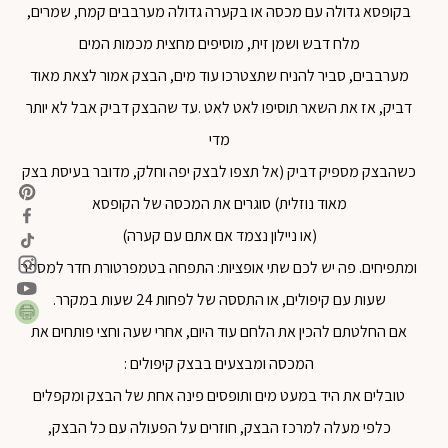
בקופסא גדולה עם מכסה או בקערה גדולה מערבבים קמח, שמרים,
מלח דבש ושמן זית, מוסיפים מחצית מכמות המים
מערבבים, סביר להניח שתצטרכו עוד מים, הבצק אמור לצאת מאוד
דביק, אז את השאר תוסיפו לאט לאט .עד שהבצק דביק אבל לא יותר
מדי
כשהבצק מספיק דביק (אל תצפו לבצק יפה וחלק, מדובר בעיסת בצק
מאוד נוזלית) סוגרים את המכסה של הקופסא
(או ניילון נצמד אם אתם עם קערה)
ומתפיחים. פה יש לכם שתי אופציות: התפחה בטמפרטורת חדר למספר
שעות עם קיפולים, או התססה של לפחות 24 שעות במקרר.
אם החלטתם להכין את הלחם עוד היום, אחרי שעה וחצי פותחים את
המכסה ומבצעים בבצק קיפולים :
טובלים את היד במעט מים ותופסים פינה אחת של הבצק ומקפלים
כלפי מעלה למרכז הבצק, חוזרים על הפעולה עם כל הבצק,