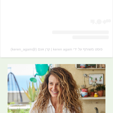
פוסט משותף על ידי ‏‎keren agam | קרן אגם‎‏ (@‏‎keren_agam‎‏)