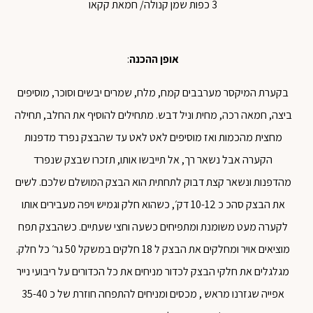
3 כפות שמן קנולה/ חמאת קקאו
אופן ההכנה
:
בקערת המיקסר מערבבים קמח, מלח, שמרים יבשים וסוכר, מוסיפים
ביצה, חמאה רכה, מחית וניל דבש. מתחילים להוסיף את החלב, תחילה
מחצית מהכמות ואז מוסיפים לאט לאט עד שהבצק נפרד מדפנות
הקערה אבל נשאר רך, אל תייבשו אותו, תזכרו שבצק שנפרד
מהדפנות ונשאר קצת דבוק לתחתית הוא הבצק המושלם שלכם. לשים
את הבצק סהכ כ 10-12 דק׳, כשהוא חלק וגמיש ויפה מעבירים אותו
לקערה מעט משומנת ומתפיחים כשעה וחצי שעתיים. כשהבצק תפח
מוציאים אויר ומחלקים את הבצק ל 18 חלקים במשקל 50 גר׳ כל חלק.
מגלגלים את חלקי הבצק לכדור מניחים את כל הכדורים על ריבועי נייר
אפייה שגזרנו מראש , מכסים ומניחים להתפחה חוזרת של כ 35-40