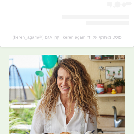
פוסט משותף על ידי ‏‎keren agam | קרן אגם‎‏ (@‏‎keren_agam‎‏)