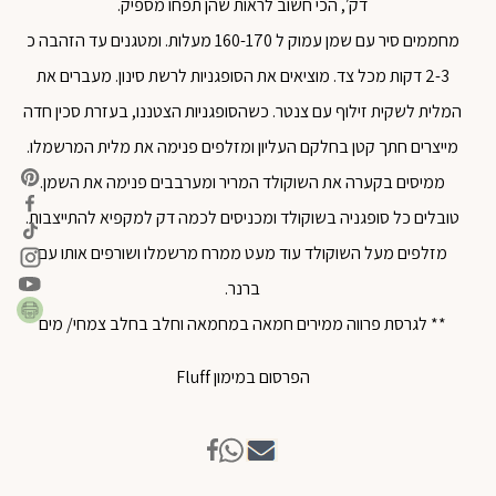
דק׳, הכי חשוב לראות שהן תפחו מספיק.
מחממים סיר עם שמן עמוק ל 160-170 מעלות. ומטגנים עד הזהבה כ
2-3 דקות מכל צד. מוציאים את הסופגניות לרשת סינון. מעברים את
המלית לשקית זילוף עם צנטר. כשהסופגניות הצטננו, בעזרת סכין חדה
מייצרים חתך קטן בחלקם העליון ומזלפים פנימה את מלית המרשמלו.
ממיסים בקערה את השוקולד המריר ומערבבים פנימה את השמן.
טובלים כל סופגניה בשוקולד ומכניסים לכמה דק למקפיא להתייצבות.
מזלפים מעל השוקולד עוד מעט ממרח מרשמלו ושורפים אותו עם
ברנר.
** לגרסת פרווה ממירים חמאה במחמאה וחלב בחלב צמחי/ מים
הפרסום במימון Fluff