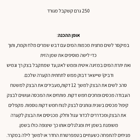
250 גרם קשקבל מגורד
אופן ההכנה
:
במיקסר לשים מחצית מכמות המים עם דבש שמרים מלח וקמח, ותוך
כדי לישה מוסיפים את שמן הזית
ואת יתרת המים במזיגה איטית וממש לאט,עד שמתקבל בצק רך וגמיש
ודביק! שיישאר דבוק ממש לתחתית הקערה שלכם.
סהכ לשים את הבצק למשך 12 דקות,מעבירים את הבצק למשטח
העבודה מכסים ומחכים חמש דקות. פותחים את המכסה ועושים לבצק
קיפול מכסים בשנית ונותנים לבצק לנוח חמש דקות נוספות. מקפלים
את הבצק ומכדררים לכדור עגול וחלק. מכניסים את הבצק לקערה
משומנת בשמן זית ומגלגלים אותו כך שיצופה כולו בשמן.
מניחים להתפחה כשעתיים בטמפרטורת החדר או למשך לילה במקרר.