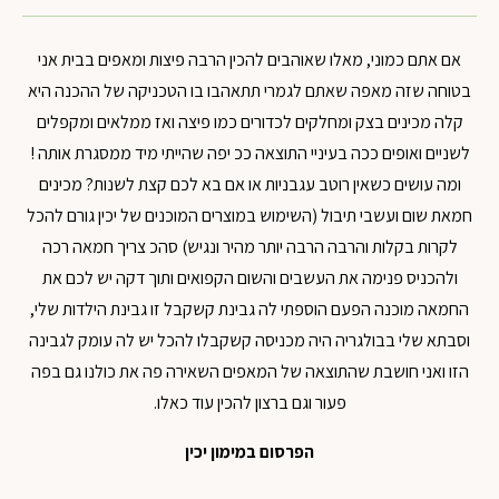
אם אתם כמוני, מאלו שאוהבים להכין הרבה פיצות ומאפים בבית אני
בטוחה שזה מאפה שאתם לגמרי תתאהבו בו
הטכניקה של ההכנה היא
קלה
מכינים בצק ומחלקים לכדורים כמו פיצה ואז ממלאים ומקפלים
לשניים ואופים ככה
בעיניי התוצאה ככ יפה שהייתי מיד ממסגרת אותה !
ומה עושים כשאין רוטב עגבניות או אם בא לכם קצת לשנות? מכינים
חמאת שום ועשבי תיבול (השימוש במוצרים המוכנים של יכין גורם להכל
לקרות בקלות והרבה הרבה יותר מהיר ונגיש)
סהכ צריך חמאה רכה
ולהכניס פנימה את העשבים והשום הקפואים ותוך דקה יש לכם את
החמאה מוכנה
הפעם הוספתי לה גבינת קשקבל
זו גבינת הילדות שלי,
וסבתא שלי בבולגריה היה מכניסה קשקבלו להכל
יש לה עומק לגבינה
הזו ואני חושבת שהתוצאה של המאפים השאירה פה את כולנו גם בפה
פעור וגם ברצון להכין עוד כאלו.
הפרסום במימון יכין