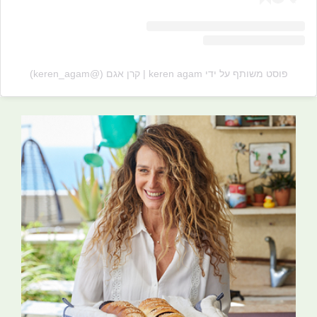
פוסט משותף על ידי ‏‎keren agam | קרן אגם‎‏ (@‏‎keren_agam‎‏)