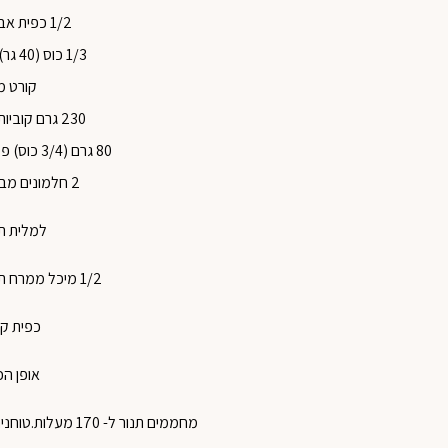
1/2 כפית אבקת אפייה
1/3 כוס (40 גר) אבקת סוכר
קורט מ
230 גרם קוביות חמאה קרה
80 גרם (3/4 כוס) פקאנים טחונים דק
2 חלמונים מביצים גודל L
למלית ת
1/2 מיכל ממרח תמרים 225 גרם
כפית קי
אופן הכ
מחממים תנור ל- 170 מעלות.טוחנים את הפקאנים דק ומניחים בצד.