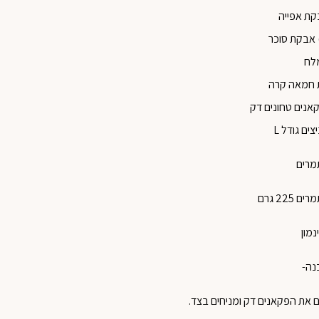
לח
מרים
נמון
נה-