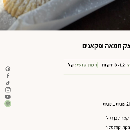
צק חמאה ופקאנים
ה:
8-12 דקות
רמת קושי:
קל