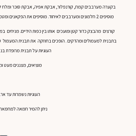
בקערה מערבבים קמח, קורנפלור, אבקת אפיה, אבקת סוכר ומלח לתע
מוסיפים 2 חלמונים ומערבבים לאיחוד. מוסיפים את הפקאנים ומטמיעים אותם בבצק. מערבבים את חומרי המלית לתערובת אחידה.
קורצים מהבצק כדור קטן ומועכים אותו בין כפות הידיים. מניחים במ
בתבנית למעמולים ומהדקים . הופכים בחוזקה את תבנית המעמול 
העוגיות על תבנית מרופדת בנייר אפי
מוציאים, מצננים מעט ו
העוגיות נשמרות עד ארב
ניתן להמיר חמאה למחמאה א