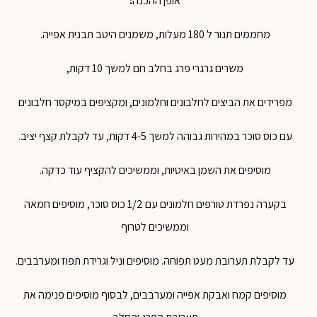
אופן
ההכנה
:
מחממים
תנור
ל
180
מעלות
,
משמנים
היטב
תבנית
אפייה
.
משרים
גרגרי
פרג
בחלב
חם
למשך
10
דקות
,
מפרידים
את
הביצים
לחלבונים
וחלמונים
,
ומקציפים
במיקסר
חלבונים
עם
כוס
סוכר
במהירות
גבוהה
למשך
4-5
דקות
,
עד
לקבלת
קצף
יציב
.
מוסיפים
את
השמן
באיטיות
,
וממשיכים
להקציף
עוד
כדקה
.
בקערה
נפרדת
טורפים
חלמונים
עם
1/2
כוס
סוכר
,
מוסיפים
חמאה
וממשיכים
לטרוף
עד
לקבלת
תערובת
מעט
תפוחה
.
מוסיפים
וניל
וגרידת
תפוז
ומערבבים
.
מוסיפים
קמח
ואבקת
אפייה
ומערבבים
,
לבסוף
מוסיפים
פנימה
את