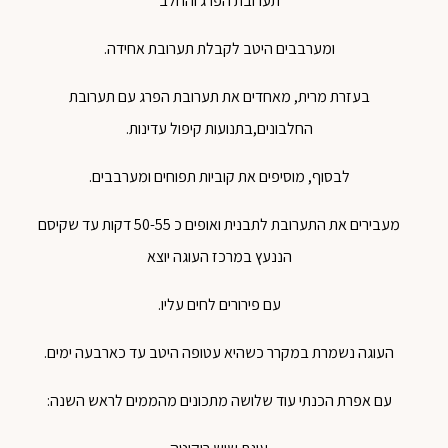
תערובת
הפרג
והחלב
ומערבבים
היטב
לקבלת
תערובת
אחידה
.
בעזרת
מרית
,
מאחדים
את
תערובת
הפרג
עם
תערובת
החלבונים
,
בתנועות
קיפול
עדינות
.
לבסוף
,
מוסיפים
את
קוביות
תפוחים
ומערבבים
.
מעבירים
את
התערובת
לתבנית
ואופים
כ
50-55
דקות
עד
שקיסם
הננעץ
במרכז
העוגה
יוצא
עם
פירורים
לחים
עליו
.
העוגה
נשמרת
במקרר
כשהיא
עטופה
היטב
עד
כארבעה
ימים
.
עם אפרת הכנתי עוד שלושה מתכונים מהממים לראש השנה: