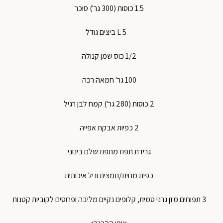
1.5
כוסות
(300
גר'
)
סוכר
5
L
ביצים
גודל
1/2
כוס
שמן
קנולה
100
גר'
חמאה
רכה
2
כוסות
(280
גר'
)
קמח
לבן
רגיל
2
כפיות
אבקת
אפייה
גרידת
תפוז
מתפוז
שלם
בינוני
כפית
מחית
/
תמצית
וניל
איכותית
3
תפוחים
מזן
גרני
סמית
,
קלופים
נקיים
מליבה
ופרוסים
לקוביות
קטנות