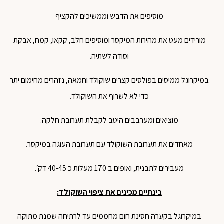
מוסיפים
את
הדבש
וממשיכים
להקציף
מורידים
מעט
את
מהירות
המיקסר
ומוסיפים
חלב
,
קקאו
,
קמח
,
אבקת
וסודה
לשתיה
.
במיקרוגל
ממיסים
בפולסים
קצרים
שוקולד
וחמאה
,
נזהרים
מחימום
יתר
כדי
לא
לשרוף
את
השוקולד
.
מוציאים
ומערבבים
היטב
לקבלת
תערובת
חלקה
.
מאחדים
את
תערובת
השוקולד
עם
תערובת
העוגה
במיקסר
.
מעבירים
לתבנית
,
ואופים
ב
170
מעלות
כ
40-45
דק׳
.
בינתיים
מכינים
את
ציפוי
השוקולד
:
במיקרוגל
בקערה
חסינת
חום
מחממים
עד
לרתיחה
שמנת
מתוקה