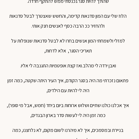
שהולך להיות סגר.נכנסתי ממש להתקף חרדה.
הלוז שלי עם המון סדנאות קדימה, והחשש שאצטרך לבטל סדנאות
ולהחזיר ככ הרבה כסף לאנשים חנק אותי.
למזלי ולשמחתי המון אנשים בחרו לא לבטל סדנאות שנופלות על
תאריכי הסגר, אלא לדחות,
ואבן ירדה לי מהלב.ואז קצת אופטמיות התגנבה לי אליו.
פתאום נזכרתי מה היה בסגר הקודם, איך העיר היתה שקטה, כמה זמן
היה לי להיות עם הילדים,
איך אכלנו כולנו שתיים ושלוש ארוחות ביום ביחד (חמש, אבל מי סופר),
כמה זמן היה לי לעשות סדר בארון הבגדים,
בניירת ובמסמכים, איך לא מיהרנו לשום מקום, לא נלחצנו, כמה