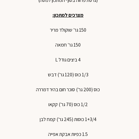
(גרסת פרווה בסוף המתכון למטה)
מצרכים
למתכון
:
150
גר׳
שוקולד
מריר
150
גר׳
חמאה
4
ביצים
גודל
L
1/3
כוס
(120
גר׳
)
דבש
כוס
(200
גר׳
)
סוכר
חום
בהיר
דמררה
1/2
כוס
(70
גר׳
)
קקאו
1+3/4
כוסות
(245
גר׳
)
קמח
לבן
1.5 כפיות אבקת אפייה