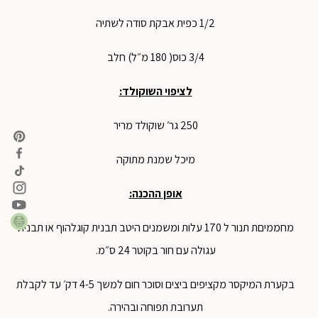
1/2
כפית
אבקת
סודה
לשתיה
3/4
כוס(
180
מ״ל
)
חלב
לציפוי
השוקולד
:
250
גר׳
שוקולד
מריר
מיכל
שמנת
מתוקה
אופן
ההכנה
:
מחממיםת
תנור
ל
170
עלות
ומשמנים
היטב
תבנית
קוגלהוף
או
תבנית
עגולה
עם
חור
בקוטר
24
ס״מ
.
בקערת
המיקסר
מקציפים
ביצים
וסוכר
חום
למשך
4-5
דק׳
עד
לקבלת
תערובת
תפוחה
ובהירה
.