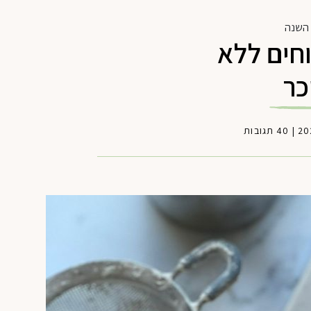
השנה
חים ללא
כר
|
40 תגובות