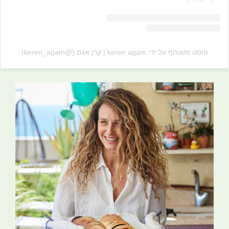
פוסט משותף על ידי ‏‎keren agam | קרן אגם‎‏ (@‏‎keren_agam‎‏)