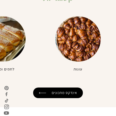
עוגות
לחמים ומ
אינדקס מתכונים