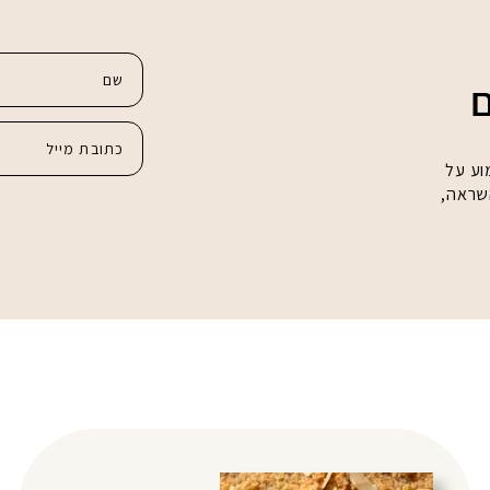
ם
וע על
השראה,