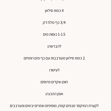
4
כפות
סילאן
3/4
כף
מלח
דק
1-1.5
כוסות
מים
להברשה
:
2
כפות
סילאן
מעורבבות
עם
כף
מים
רותחים
לעיטור
:
חופן
שקדים
פרוסים
אופן
ההכנה
:
לקערת
המיקסר
מנפים
קמח
,
מוסיפים
שמרים
יבשים
ומערבבים