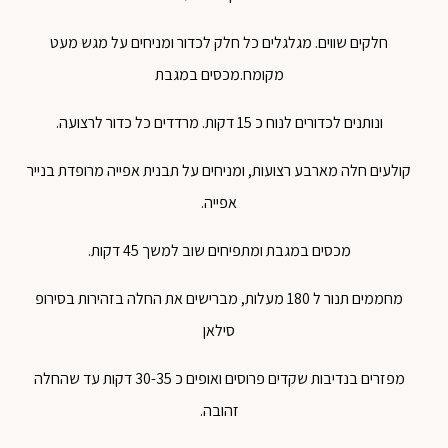
חלקים
שווים
.
מגלגלים
כל
חלק
לכדור
ומניחים
על
מגש
מעט
מקומח
.
מכסים
במגבת
ונותנים
לכדורים
לנוח
כ
15
דקות
.
מרדדים
כל
כדור
לרצועה
.
קולעים
חלה
מארבע
רצועות
,
ומניחים
על
תבנית
אפייה
מרופדת
בנייר
אפייה
.
מכסים
במגבת
ומתפיחים
שוב
למשך
45
דקות
.
מחממים
תנור
ל
180
מעלות
,
מברישים
את
החלה
בזהירות
בסירופ
סילאן
מפזרים
בנדיבות
שקדים
פרוסים
ואופים
כ
30-35
דקות
עד
שהחלה
זהובה
.