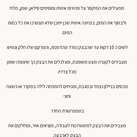
מפעילים
את
המיקסר
על
מהירות
איטית
ומוסיפים
סילאן
,
שמן
,
מלח
ולבסוף
את
המים
,
במזיגה
איטית
שכן
ייתכן
שלא
תצטרכו
את
כל
כמות
המים
.
לשים
כ
10
דקות
עד
שהבצק
נפרד
מהדפנות
,
והמרקם
שלו
חלק
וגמיש
.
מעבירים
לקערה
מעט
משומנת
,
ומגלגלים
את
הבצק
כך
שיצופה
שומן
מכל
צדדיו
.
מכסים
בניילון
נצמד
ובמגבת
,
ומניחים
להתפחה
לילה
במקרר
או
כשעה
וחצי
בטמפרטורת
החדר
.
מעבירים
את
הבצק
למשטח
נוח
לעבודה
,
מוציאים
אויר
,
ומחלקים
את
הבצק
לארבעה