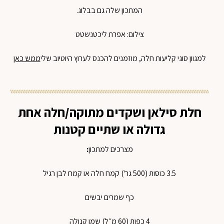
המתכון שלה גם בבלוג.
צילום: אפרת ליכטנשטט
למגוון סוגי קליעות חלה, מוזמנים להכנס לערוץ היוטיוב שלי
ממש כאן
חלת סילאן
ושקדים
מתוקה
/
חלה
אחת
גדולה
או
שתיים
קטנות
מצרכים
למתכון
:
3.5
כוסות
(500
גר'
)
קמח
חלה
או
קמח
לבן
רגיל
כף
שמרים
יבשים
4
כפות
(60
מ״ל
)
שמן
קנולה