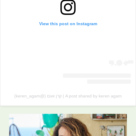
View this post on Instagram
A post shared by keren agam | קרן אגם (@keren_agam)