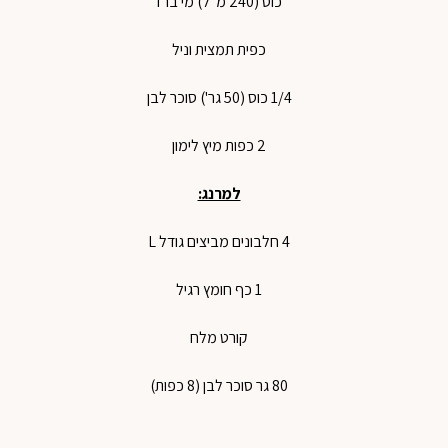
כוס (240 מ״ל) מי ברז
כפית תמצית וניל
1/4 כוס (50 גר') סוכר לבן
2 כפות מיץ לימון
למרנג:
4 חלבונים מביצים גודל L
1 כף חומץ רגיל
קורט מלח
80 גר סוכר לבן (8 כפות)