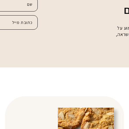
ם
וע על
השראה,